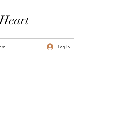
 Heart
Log In
tem