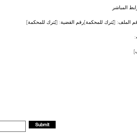
بط المباشر
م الملف: [يُترك للمحكمة]رقم القضية: [يُترك للمحكمة]
:
]
Submit