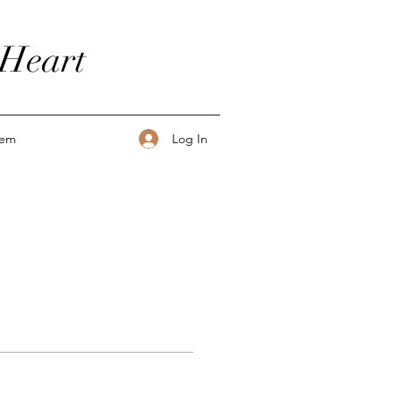
 Heart
Log In
tem