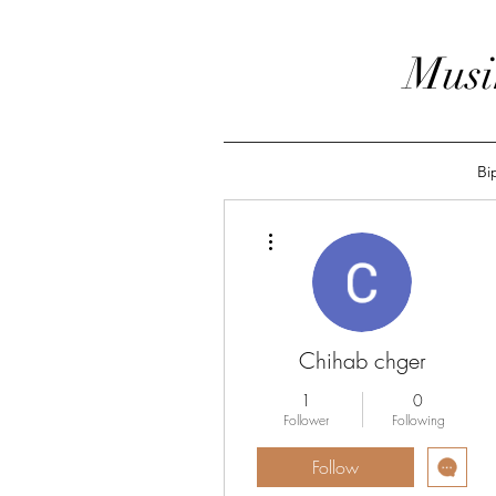
Musi
Bi
More actions
Chihab chger
1
0
Follower
Following
Follow